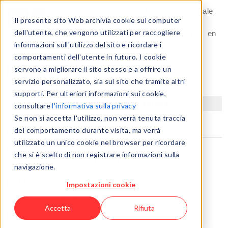
Pagina principale
Contatto
Il presente sito Web archivia cookie sul computer
language
dell'utente, che vengono utilizzati per raccogliere
de
fr
it
en
navigation
informazioni sull'utilizzo del sito e ricordare i
comportamenti dell'utente in futuro. I cookie
Iscrizione
servono a migliorare il sito stesso e a offrire un
servizio personalizzato, sia sul sito che tramite altri
supporti. Per ulteriori informazioni sui cookie,
Fase I: dati partecipante
consultare
l'informativa sulla privacy
Se non si accetta l'utilizzo, non verrà tenuta traccia
Corso
del comportamento durante visita, ma verrà
utilizzato un unico cookie nel browser per ricordare
Nome
che si è scelto di non registrare informazioni sulla
Sicherheitsbeauftragte(r) Brandschutz (SiBe)
navigazione.
Data
Impostazioni cookie
07.04. - 09.04.2027
Accetta
Rifiuta
Download