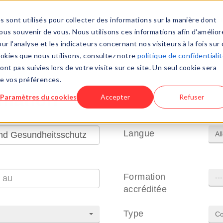
s sont utilisés pour collecter des informations sur la manière dont
Page d'accue
us souvenir de vous. Nous utilisons ces informations afin d'amélior
r l'analyse et les indicateurs concernant nos visiteurs à la fois sur 
cookies que nous utilisons, consultez notre
politique de confidentiali
ont pas suivies lors de votre visite sur ce site. Un seul cookie sera
re vos préférences.
rmation
Paramètres du cookies
Accepter
Refuser
Langue
Al
Formation
--
accréditée
Type
Co