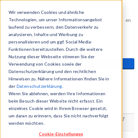
Hauptseite
Kontakt
Wir verwenden Cookies und ähnliche
language
Technologien, um unser Informationsangebot
de
fr
it
en
navigation
laufend zu verbessern, den Datenverkehr zu
analysieren, Inhalte und Werbung zu
Ausbildungsübersicht
personalisieren und um ggf. Social Media-
Funktionen bereitzustellen. Durch die weitere
Nutzung dieser Webseite stimmen Sie der
Suche ein-/ausblenden
Verwendung von Cookies sowie der
Datenschutzerklärung und den rechtlichen
Hinweisen zu. Nähere Informationen finden Sie in
Name
der
Datenschutzerklärung.
1
2
3
4
5
Wenn Sie ablehnen, werden Ihre Informationen
beim Besuch dieser Website nicht erfasst. Ein
Name
Beginn
einzelnes Cookie wird in Ihrem Browser gesetzt,
um daran zu erinnern, dass Sie nicht nachverfolgt
4. Schweizer Aufzugstag
08.06.2027
werden möchten.
Wallisellen
1 Tag(e)
Cookie-Einstellungen
Abfallentsorgung im